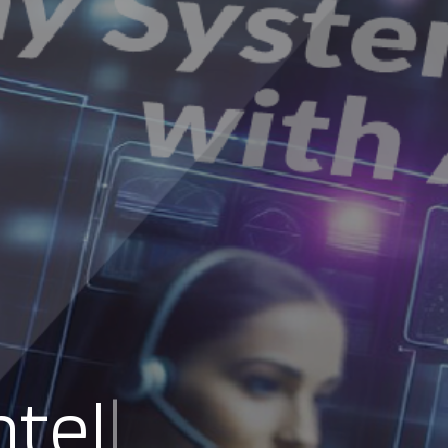
ncia Artif
|